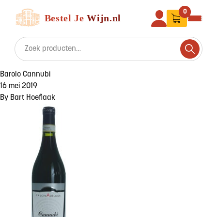
Ga naar de inhoud
Bestel Je Wijn
0
Search for:
Search
Barolo Cannubi
16 mei 2019
By
Bart Hoeflaak