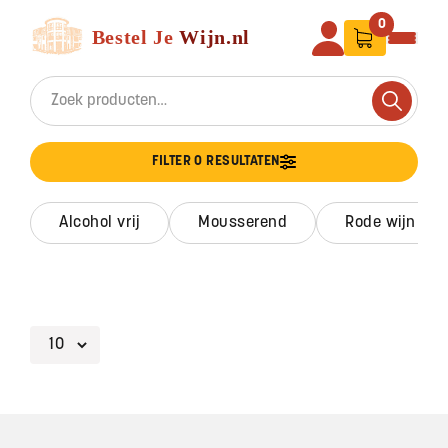
Ga naar de inhoud
Bestel Je Wijn
0
Search for:
Search
FILTER 0 RESULTATEN
alcohol vrij
mousserend
rode wijn
Footer