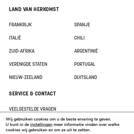
LAND VAN HERKOMST
FRANKRIJK
SPANJE
ITALIË
CHILI
ZUID-AFRIKA
ARGENTINIË
VERENIGDE STATEN
PORTUGAL
NIEUW-ZEELAND
DUITSLAND
SERVICE & CONTACT
VEELGESTELDE VRAGEN
CONTACT
Wij gebruiken cookies om u de beste ervaring te geven.
KLACHTEN
U kunt in de
instellingen
meer informatie vinden over welke
cookies wij gebruiken en om ze uit te zetten.
TERUGBETAAL- EN RETOURNERINGSBELEID