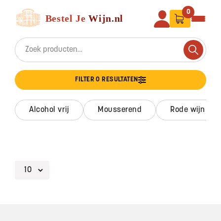
Ga naar de inhoud
Bestel Je Wijn
0
Search for:
Search
FILTER 0 RESULTATEN
alcohol vrij
mousserend
rode wijn
Footer