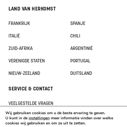
LAND VAN HERKOMST
FRANKRIJK
SPANJE
ITALIË
CHILI
ZUID-AFRIKA
ARGENTINIË
VERENIGDE STATEN
PORTUGAL
NIEUW-ZEELAND
DUITSLAND
SERVICE & CONTACT
VEELGESTELDE VRAGEN
CONTACT
Wij gebruiken cookies om u de beste ervaring te geven.
KLACHTEN
U kunt in de
instellingen
meer informatie vinden over welke
cookies wij gebruiken en om ze uit te zetten.
TERUGBETAAL- EN RETOURNERINGSBELEID