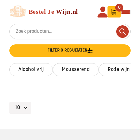
Ga naar de inhoud
Bestel Je Wijn
0
Search for:
Search
FILTER 0 RESULTATEN
alcohol vrij
mousserend
rode wijn
Footer