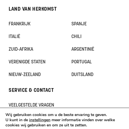
LAND VAN HERKOMST
FRANKRIJK
SPANJE
ITALIË
CHILI
ZUID-AFRIKA
ARGENTINIË
VERENIGDE STATEN
PORTUGAL
NIEUW-ZEELAND
DUITSLAND
SERVICE & CONTACT
VEELGESTELDE VRAGEN
CONTACT
Wij gebruiken cookies om u de beste ervaring te geven.
KLACHTEN
U kunt in de
instellingen
meer informatie vinden over welke
cookies wij gebruiken en om ze uit te zetten.
TERUGBETAAL- EN RETOURNERINGSBELEID