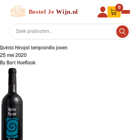
Ga naar de inhoud
Bestel Je Wijn
0
Search for:
Search
Quinta Hinojal tempranillo joven
25 mei 2020
By
Bart Hoeflaak