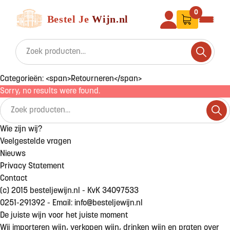
Ga naar de inhoud
Bestel Je Wijn
0
Search for:
Search
Categorieën: <span>Retourneren</span>
Sorry, no results were found.
Search for:
Sea
Wie zijn wij?
Veelgestelde vragen
Nieuws
Privacy Statement
Contact
(c) 2015 besteljewijn.nl - KvK 34097533
0251-291392 - Email: info@besteljewijn.nl
De juiste wijn voor het juiste moment
Wij importeren wijn, verkopen wijn, drinken wijn en praten over