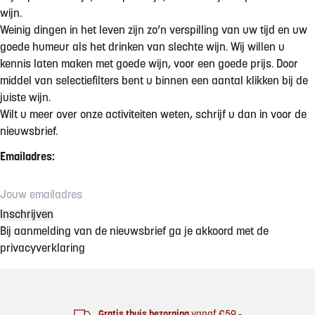
wijn.
Weinig dingen in het leven zijn zo’n verspilling van uw tijd en uw
goede humeur als het drinken van slechte wijn. Wij willen u
kennis laten maken met goede wijn, voor een goede prijs. Door
middel van selectiefilters bent u binnen een aantal klikken bij de
juiste wijn.
Wilt u meer over onze activiteiten weten, schrijf u dan in voor de
nieuwsbrief.
Emailadres:
Bij aanmelding van de nieuwsbrief ga je akkoord met de
privacyverklaring
Footer
Gratis thuis bezorging
vanaf €59,-