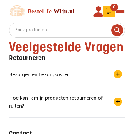
Ga naar de inhoud
Bestel Je Wijn
0
Search for:
Search
Veelgestelde Vragen
Retourneren
Bezorgen en bezorgkosten
Hoe kan ik mijn producten retourneren of
ruilen?
Contact