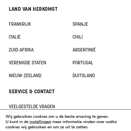
LAND VAN HERKOMST
FRANKRIJK
SPANJE
ITALIË
CHILI
ZUID-AFRIKA
ARGENTINIË
VERENIGDE STATEN
PORTUGAL
NIEUW-ZEELAND
DUITSLAND
SERVICE & CONTACT
VEELGESTELDE VRAGEN
CONTACT
Wij gebruiken cookies om u de beste ervaring te geven.
KLACHTEN
U kunt in de
instellingen
meer informatie vinden over welke
cookies wij gebruiken en om ze uit te zetten.
TERUGBETAAL- EN RETOURNERINGSBELEID