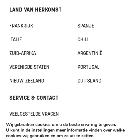
LAND VAN HERKOMST
FRANKRIJK
SPANJE
ITALIË
CHILI
ZUID-AFRIKA
ARGENTINIË
VERENIGDE STATEN
PORTUGAL
NIEUW-ZEELAND
DUITSLAND
SERVICE & CONTACT
VEELGESTELDE VRAGEN
CONTACT
Wij gebruiken cookies om u de beste ervaring te geven.
KLACHTEN
U kunt in de
instellingen
meer informatie vinden over welke
cookies wij gebruiken en om ze uit te zetten.
TERUGBETAAL- EN RETOURNERINGSBELEID