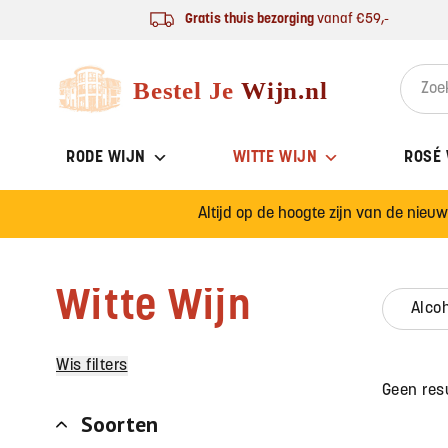
Ga naar de inhoud
Gratis thuis bezorging
vanaf €59,-
Bestel Je Wijn
Search 
RODE WIJN
WITTE WIJN
ROSÉ
Altijd op de hoogte zijn van de nieu
Witte Wijn
alco
Wis filters
Geen res
Soorten