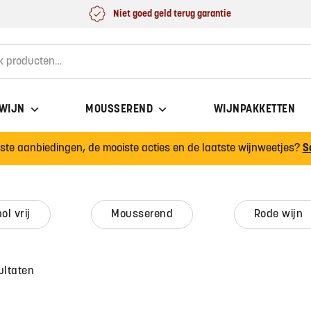
Niet goed geld terug garantie
for:
 WIJN
MOUSSEREND
WIJNPAKKETTEN
wste aanbiedingen, de mooiste acties en de laatste wijnweetjes?
S
hol vrij
mousserend
rode wijn
ultaten