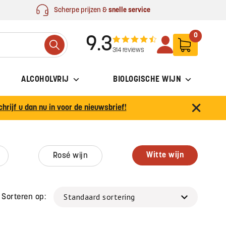
Scherpe prijzen &
snelle service
0
9.3
Search
314 reviews
ALCOHOLVRIJ
BIOLOGISCHE WIJN
chrijf u dan nu in voor de nieuwsbrief!
witte wijn
rosé wijn
Sorteren op: