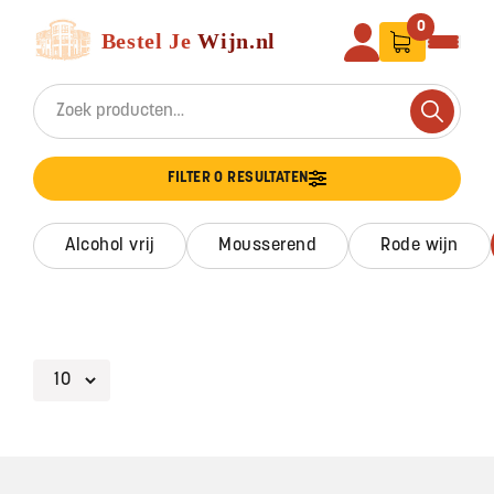
Ga naar de inhoud
Bestel Je Wijn
0
Search for:
Search
FILTER 0 RESULTATEN
alcohol vrij
mousserend
rode wijn
Footer