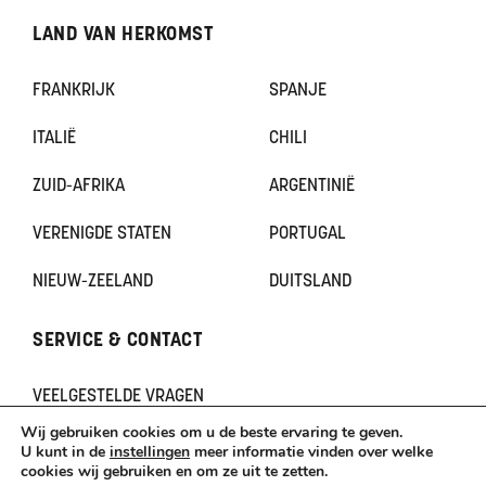
LAND VAN HERKOMST
FRANKRIJK
SPANJE
ITALIË
CHILI
ZUID-AFRIKA
ARGENTINIË
VERENIGDE STATEN
PORTUGAL
NIEUW-ZEELAND
DUITSLAND
SERVICE & CONTACT
VEELGESTELDE VRAGEN
CONTACT
Wij gebruiken cookies om u de beste ervaring te geven.
KLACHTEN
U kunt in de
instellingen
meer informatie vinden over welke
cookies wij gebruiken en om ze uit te zetten.
TERUGBETAAL- EN RETOURNERINGSBELEID