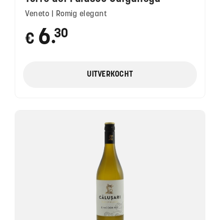
Veneto | Romig elegant
6
30
€
●
UITVERKOCHT