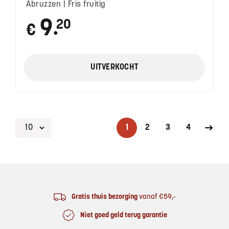
Abruzzen | Fris fruitig
9
20
€
●
UITVERKOCHT
1
2
3
4
Footer
Gratis thuis bezorging
vanaf €59,-
Niet goed geld terug garantie