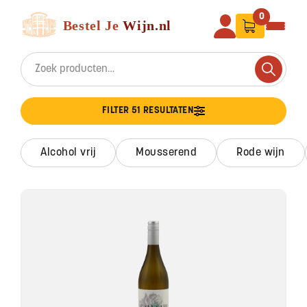
Ga naar de inhoud
Bestel Je Wijn
0
Search for:
Search
FILTER 51 RESULTATEN
alcohol vrij
mousserend
rode wijn