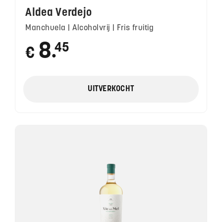
Aldea Verdejo
Manchuela | Alcoholvrij | Fris fruitig
8
45
€
●
UITVERKOCHT