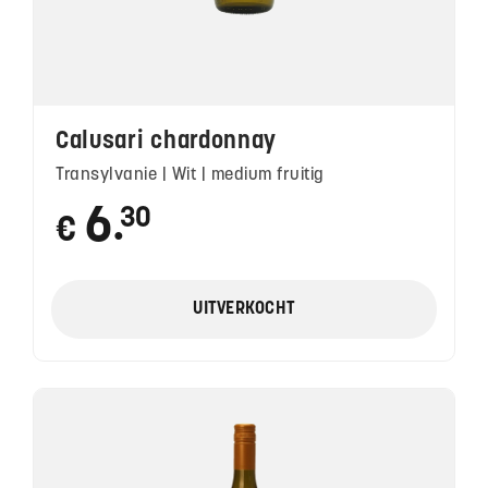
Calusari chardonnay
Transylvanie | Wit | medium fruitig
6
30
€
●
UITVERKOCHT