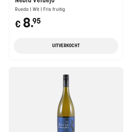
Nebla Verdejo
Rueda | Wit | Fris fruitig
8
95
€
●
UITVERKOCHT