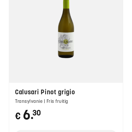
Calusari Pinot grigio
Transylvanie | Fris fruitig
6
30
€
●