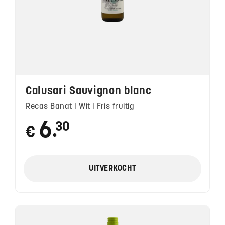
Calusari Sauvignon blanc
Recas Banat | Wit | Fris fruitig
6
30
€
●
UITVERKOCHT