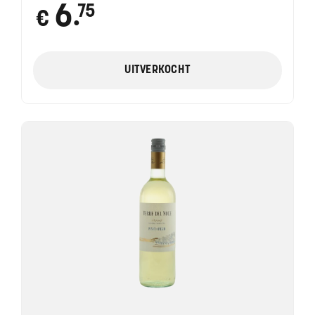
6
75
€
●
UITVERKOCHT