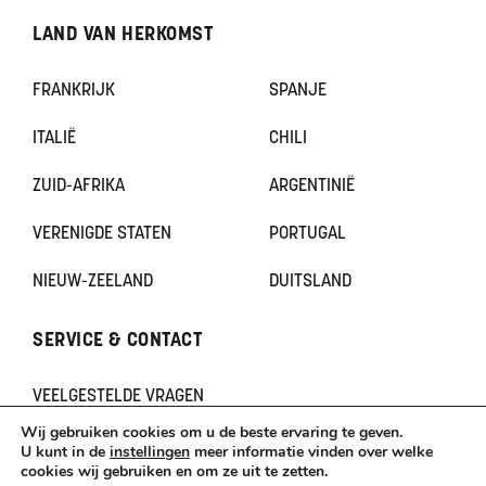
LAND VAN HERKOMST
FRANKRIJK
SPANJE
ITALIË
CHILI
ZUID-AFRIKA
ARGENTINIË
VERENIGDE STATEN
PORTUGAL
NIEUW-ZEELAND
DUITSLAND
SERVICE & CONTACT
VEELGESTELDE VRAGEN
CONTACT
Wij gebruiken cookies om u de beste ervaring te geven.
KLACHTEN
U kunt in de
instellingen
meer informatie vinden over welke
cookies wij gebruiken en om ze uit te zetten.
TERUGBETAAL- EN RETOURNERINGSBELEID