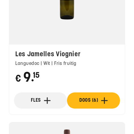
Les Jamelles Viognier
Languedoc | Wit | Fris fruitig
9
15
€
●
FLES
DOOS (6)