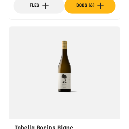
FLES
DOOS (6)
Tobella Bocins Blanc