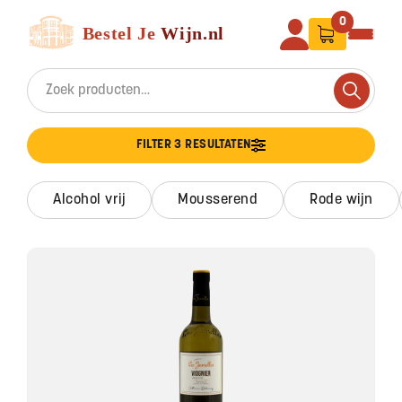
Ga naar de inhoud
Bestel Je Wijn
0
Search for:
Search
FILTER 3 RESULTATEN
alcohol vrij
mousserend
rode wijn