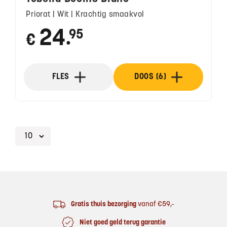
Priorat | Wit | Krachtig smaakvol
24
95
€
●
FLES
DOOS (6)
Footer
Gratis thuis bezorging
vanaf €59,-
Niet goed geld terug garantie