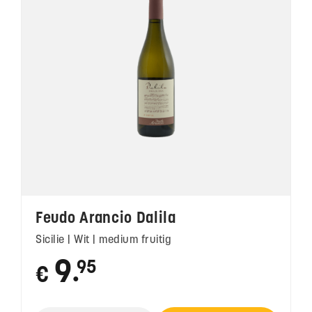
Feudo Arancio Dalila
Sicilie | Wit | medium fruitig
9
95
€
●