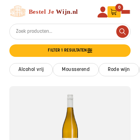
Ga naar de inhoud
Bestel Je Wijn
0
Search for:
Search
FILTER 1 RESULTATEN
alcohol vrij
mousserend
rode wijn