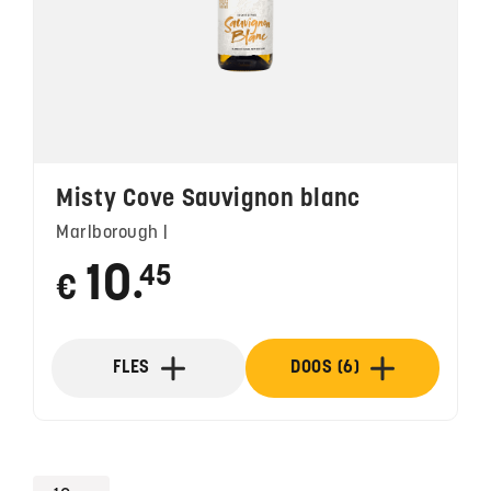
Misty Cove Sauvignon blanc
Marlborough |
10
45
€
●
FLES
DOOS (6)