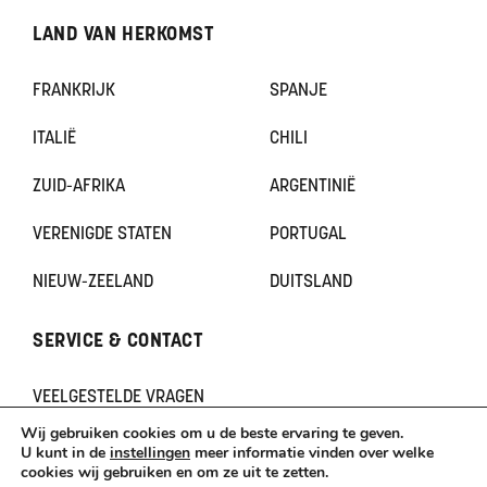
LAND VAN HERKOMST
FRANKRIJK
SPANJE
ITALIË
CHILI
ZUID-AFRIKA
ARGENTINIË
VERENIGDE STATEN
PORTUGAL
NIEUW-ZEELAND
DUITSLAND
SERVICE & CONTACT
VEELGESTELDE VRAGEN
CONTACT
Wij gebruiken cookies om u de beste ervaring te geven.
KLACHTEN
U kunt in de
instellingen
meer informatie vinden over welke
cookies wij gebruiken en om ze uit te zetten.
TERUGBETAAL- EN RETOURNERINGSBELEID