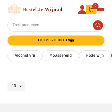
Ga naar de inhoud
Bestel Je Wijn
0
Search for:
Search
FILTER 0 RESULTATEN
alcohol vrij
mousserend
rode wijn
Footer