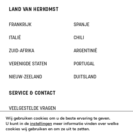
LAND VAN HERKOMST
FRANKRIJK
SPANJE
ITALIË
CHILI
ZUID-AFRIKA
ARGENTINIË
VERENIGDE STATEN
PORTUGAL
NIEUW-ZEELAND
DUITSLAND
SERVICE & CONTACT
VEELGESTELDE VRAGEN
CONTACT
Wij gebruiken cookies om u de beste ervaring te geven.
KLACHTEN
U kunt in de
instellingen
meer informatie vinden over welke
cookies wij gebruiken en om ze uit te zetten.
TERUGBETAAL- EN RETOURNERINGSBELEID