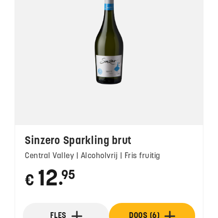
Sinzero Sparkling brut
Central Valley | Alcoholvrij | Fris fruitig
12
95
€
●
FLES
DOOS (6)