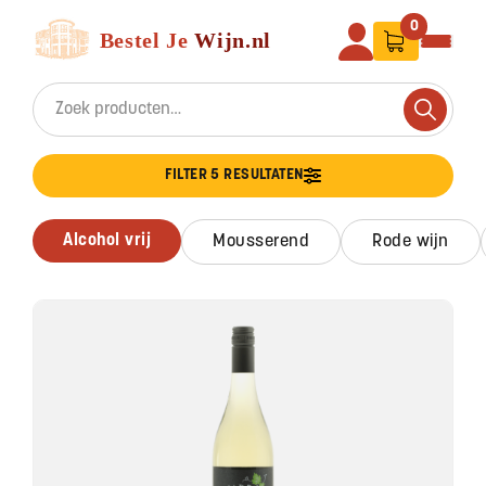
Ga naar de inhoud
Bestel Je Wijn
0
Search for:
Search
FILTER 5 RESULTATEN
alcohol vrij
mousserend
rode wijn