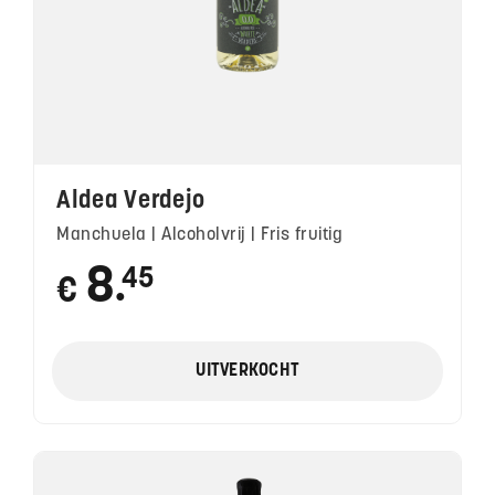
Aldea Verdejo
Manchuela | Alcoholvrij | Fris fruitig
8
45
€
●
UITVERKOCHT