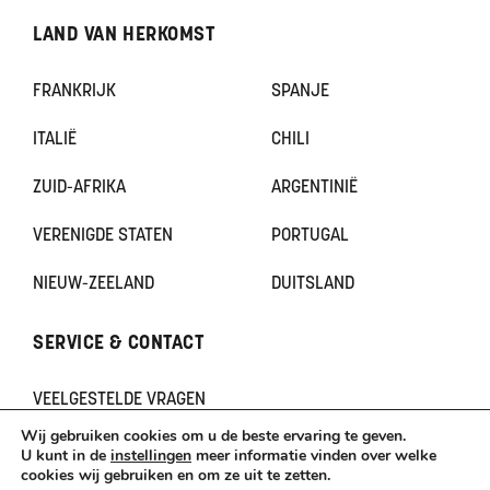
LAND VAN HERKOMST
FRANKRIJK
SPANJE
ITALIË
CHILI
ZUID-AFRIKA
ARGENTINIË
VERENIGDE STATEN
PORTUGAL
NIEUW-ZEELAND
DUITSLAND
SERVICE & CONTACT
VEELGESTELDE VRAGEN
CONTACT
Wij gebruiken cookies om u de beste ervaring te geven.
KLACHTEN
U kunt in de
instellingen
meer informatie vinden over welke
cookies wij gebruiken en om ze uit te zetten.
TERUGBETAAL- EN RETOURNERINGSBELEID