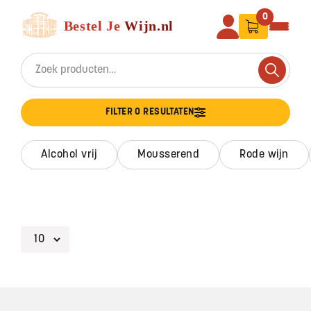
Ga naar de inhoud
Bestel Je Wijn
0
Search for:
Search
FILTER 0 RESULTATEN
alcohol vrij
mousserend
rode wijn
Footer