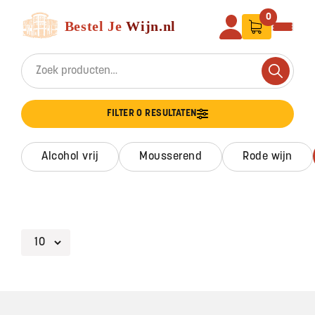
Ga naar de inhoud
Bestel Je Wijn
0
Search for:
Search
FILTER 0 RESULTATEN
alcohol vrij
mousserend
rode wijn
Footer