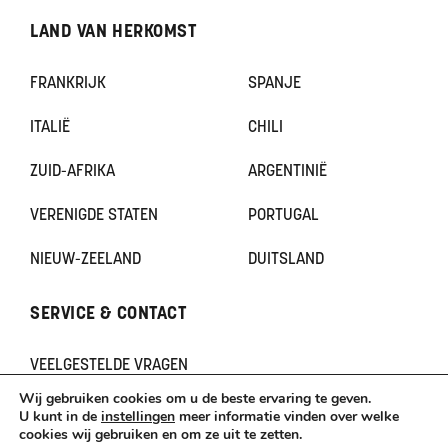
LAND VAN HERKOMST
FRANKRIJK
SPANJE
ITALIË
CHILI
ZUID-AFRIKA
ARGENTINIË
VERENIGDE STATEN
PORTUGAL
NIEUW-ZEELAND
DUITSLAND
SERVICE & CONTACT
VEELGESTELDE VRAGEN
CONTACT
Wij gebruiken cookies om u de beste ervaring te geven.
KLACHTEN
U kunt in de
instellingen
meer informatie vinden over welke
cookies wij gebruiken en om ze uit te zetten.
TERUGBETAAL- EN RETOURNERINGSBELEID