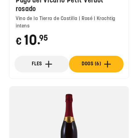
Pago del Vicario Petit Verdot
rosado
Vino de la Tierra de Castilla | Rosé | Krachtig
intens
10
95
€
●
FLES
DOOS (6)