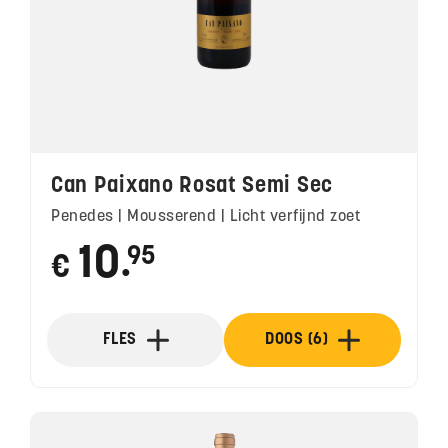
Can Paixano Rosat Semi Sec
Penedes | Mousserend | Licht verfijnd zoet
10
95
€
●
FLES
DOOS (6)