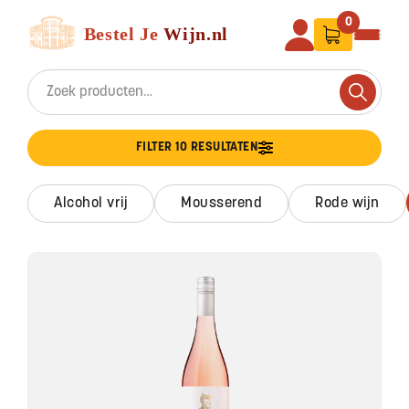
Ga naar de inhoud
Bestel Je Wijn
0
Search for:
Search
FILTER 10 RESULTATEN
alcohol vrij
mousserend
rode wijn