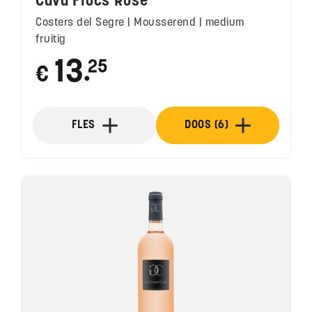
Cava Flocs Rosé
Costers del Segre | Mousserend | medium
fruitig
13
25
€
●
FLES
DOOS (6)