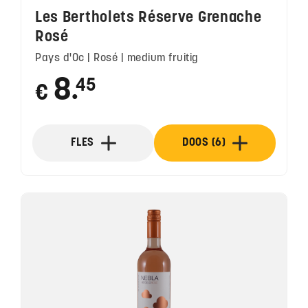
Les Bertholets Réserve Grenache
Rosé
Pays d'Oc | Rosé | medium fruitig
8
45
€
●
FLES
DOOS (6)