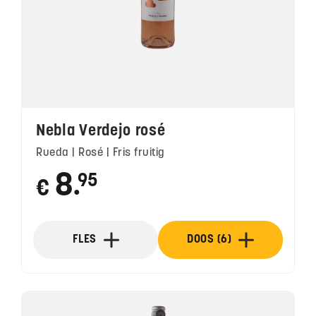
Nebla Verdejo rosé
Rueda | Rosé | Fris fruitig
8
95
€
●
FLES
DOOS (6)