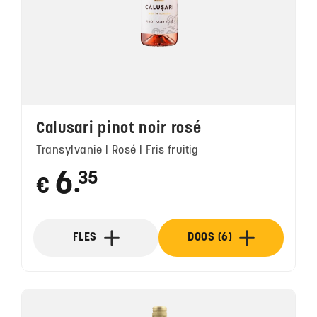
Calusari pinot noir rosé
Transylvanie | Rosé | Fris fruitig
6
35
€
●
FLES
DOOS (6)