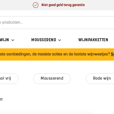
Niet goed geld terug garantie
for:
 WIJN
MOUSSEREND
WIJNPAKKETTEN
wste aanbiedingen, de mooiste acties en de laatste wijnweetjes?
S
hol vrij
mousserend
rode wijn
at