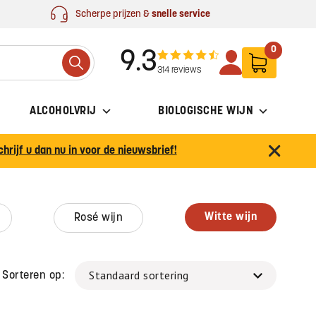
Scherpe prijzen &
snelle service
0
9.3
Search
314 reviews
ALCOHOLVRIJ
BIOLOGISCHE WIJN
chrijf u dan nu in voor de nieuwsbrief!
witte wijn
rosé wijn
Sorteren op: