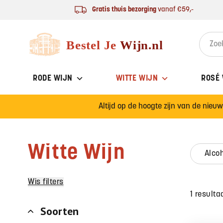
Ga naar de inhoud
Gratis thuis bezorging
vanaf €59,-
Bestel Je Wijn
Search 
RODE WIJN
WITTE WIJN
ROSÉ
Altijd op de hoogte zijn van de nieu
Witte Wijn
alco
Wis filters
1 resulta
Soorten