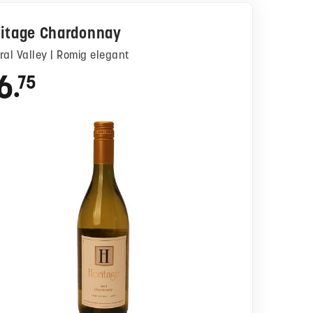
itage Chardonnay
tral Valley | Romig elegant
6
75
●