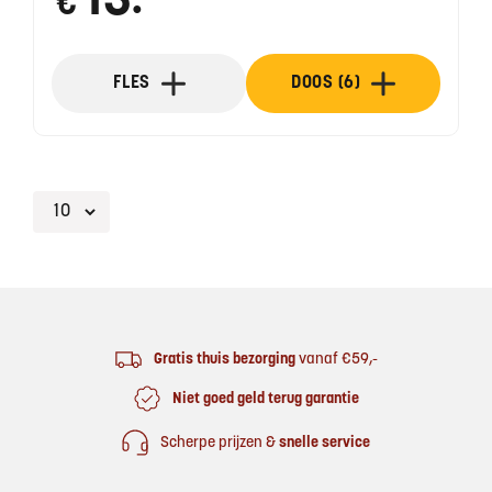
13
€
●
FLES
DOOS (6)
Footer
Gratis thuis bezorging
vanaf €59,-
Niet goed geld terug garantie
Scherpe prijzen &
snelle service