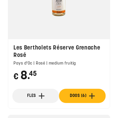
Les Bertholets Réserve Grenache
Rosé
Pays d'Oc | Rosé | medium fruitig
8
45
€
●
FLES
DOOS (6)