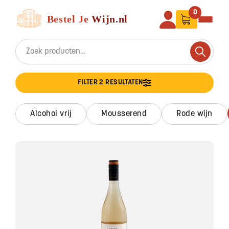
Ga naar de inhoud
Bestel Je Wijn
0
Search for:
Search
FILTER 2 RESULTATEN
alcohol vrij
mousserend
rode wijn