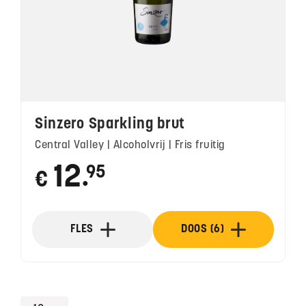
Sinzero Sparkling brut
Central Valley | Alcoholvrij | Fris fruitig
12
95
€
●
FLES
DOOS (6)