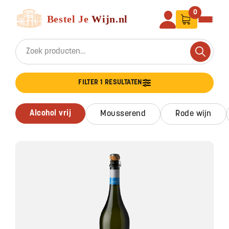
Ga naar de inhoud
Bestel Je Wijn
0
Search for:
Search
FILTER 1 RESULTATEN
alcohol vrij
mousserend
rode wijn