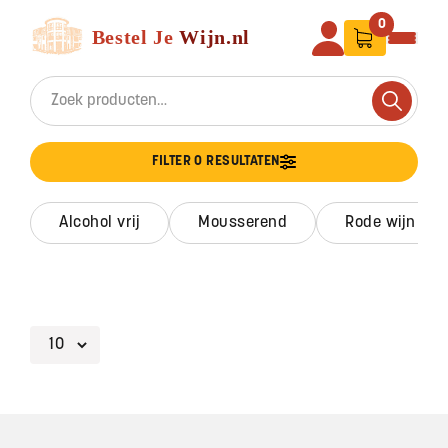
Ga naar de inhoud
Bestel Je Wijn
0
Search for:
Search
FILTER 0 RESULTATEN
alcohol vrij
mousserend
rode wijn
Footer