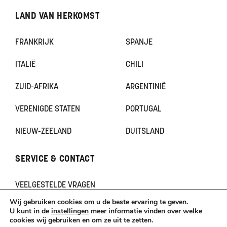
LAND VAN HERKOMST
FRANKRIJK
SPANJE
ITALIË
CHILI
ZUID-AFRIKA
ARGENTINIË
VERENIGDE STATEN
PORTUGAL
NIEUW-ZEELAND
DUITSLAND
SERVICE & CONTACT
VEELGESTELDE VRAGEN
CONTACT
Wij gebruiken cookies om u de beste ervaring te geven.
KLACHTEN
U kunt in de
instellingen
meer informatie vinden over welke
cookies wij gebruiken en om ze uit te zetten.
TERUGBETAAL- EN RETOURNERINGSBELEID