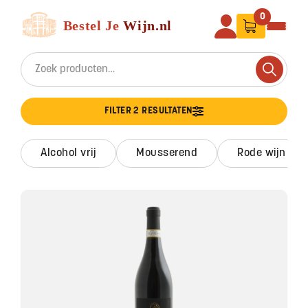
Ga naar de inhoud
Bestel Je Wijn
0
Search for:
Search
FILTER 2 RESULTATEN
alcohol vrij
mousserend
rode wijn