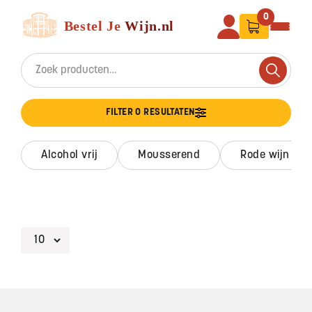
Ga naar de inhoud
Bestel Je Wijn
0
Search for:
Search
FILTER 0 RESULTATEN
alcohol vrij
mousserend
rode wijn
Footer