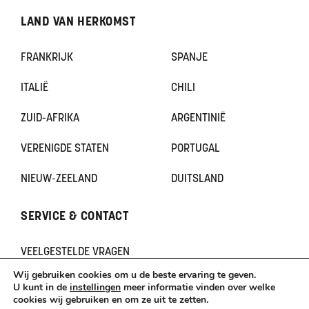
LAND VAN HERKOMST
FRANKRIJK
SPANJE
ITALIË
CHILI
ZUID-AFRIKA
ARGENTINIË
VERENIGDE STATEN
PORTUGAL
NIEUW-ZEELAND
DUITSLAND
SERVICE & CONTACT
VEELGESTELDE VRAGEN
CONTACT
Wij gebruiken cookies om u de beste ervaring te geven.
KLACHTEN
U kunt in de
instellingen
meer informatie vinden over welke
cookies wij gebruiken en om ze uit te zetten.
TERUGBETAAL- EN RETOURNERINGSBELEID