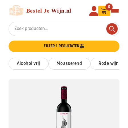
Ga naar de inhoud
Bestel Je Wijn
0
Search for:
Search
FILTER 1 RESULTATEN
alcohol vrij
mousserend
rode wijn