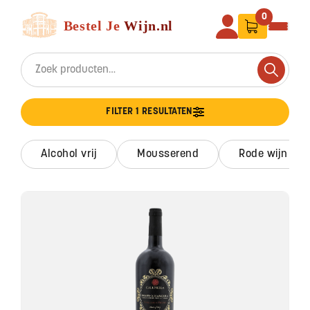
Ga naar de inhoud
Bestel Je Wijn
0
Search for:
Search
FILTER 1 RESULTATEN
alcohol vrij
mousserend
rode wijn