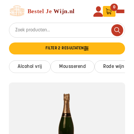
Ga naar de inhoud
Bestel Je Wijn
0
Search for:
Search
FILTER 2 RESULTATEN
alcohol vrij
mousserend
rode wijn