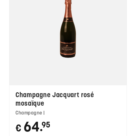
Champagne Jacquart rosé
mosaïque
Champagne |
64
95
€
●