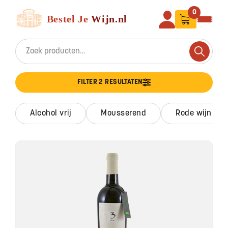
Ga naar de inhoud
Bestel Je Wijn
0
Search for:
Search
FILTER 2 RESULTATEN
alcohol vrij
mousserend
rode wijn