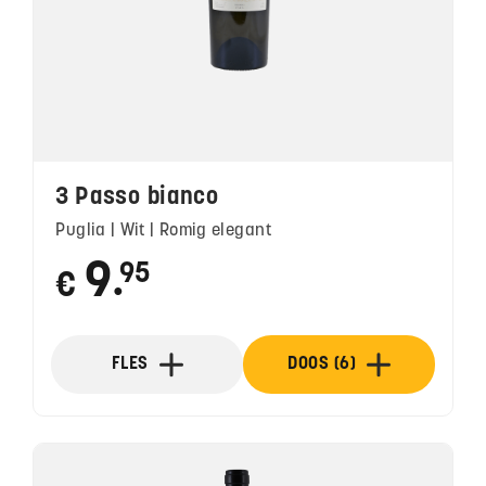
3 Passo bianco
puglia | Wit | Romig elegant
9
95
€
●
FLES
DOOS (6)