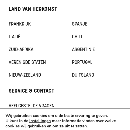
LAND VAN HERKOMST
FRANKRIJK
SPANJE
ITALIË
CHILI
ZUID-AFRIKA
ARGENTINIË
VERENIGDE STATEN
PORTUGAL
NIEUW-ZEELAND
DUITSLAND
SERVICE & CONTACT
VEELGESTELDE VRAGEN
CONTACT
Wij gebruiken cookies om u de beste ervaring te geven.
KLACHTEN
U kunt in de
instellingen
meer informatie vinden over welke
cookies wij gebruiken en om ze uit te zetten.
TERUGBETAAL- EN RETOURNERINGSBELEID