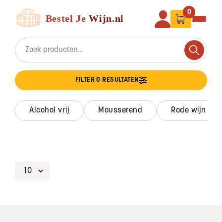
Ga naar de inhoud
Bestel Je Wijn
0
Search for:
Search
FILTER 0 RESULTATEN
alcohol vrij
mousserend
rode wijn
Footer