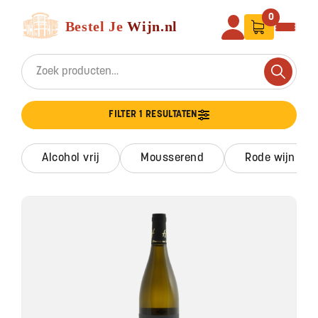
Ga naar de inhoud
Bestel Je Wijn
0
Search for:
Search
FILTER 1 RESULTATEN
alcohol vrij
mousserend
rode wijn