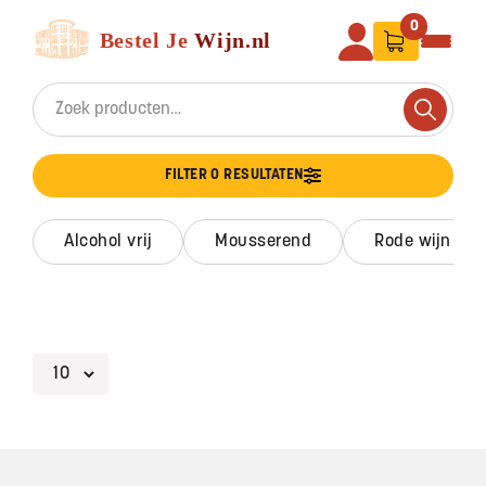
Ga naar de inhoud
Bestel Je Wijn
0
Search for:
Search
FILTER 0 RESULTATEN
alcohol vrij
mousserend
rode wijn
Footer