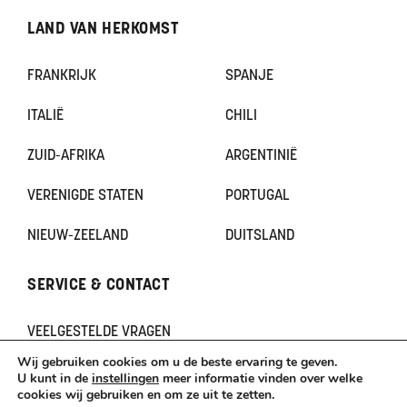
LAND VAN HERKOMST
FRANKRIJK
SPANJE
ITALIË
CHILI
ZUID-AFRIKA
ARGENTINIË
VERENIGDE STATEN
PORTUGAL
NIEUW-ZEELAND
DUITSLAND
SERVICE & CONTACT
VEELGESTELDE VRAGEN
CONTACT
Wij gebruiken cookies om u de beste ervaring te geven.
KLACHTEN
U kunt in de
instellingen
meer informatie vinden over welke
cookies wij gebruiken en om ze uit te zetten.
TERUGBETAAL- EN RETOURNERINGSBELEID