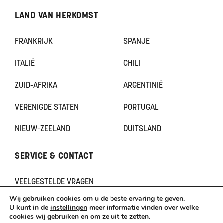
LAND VAN HERKOMST
FRANKRIJK
SPANJE
ITALIË
CHILI
ZUID-AFRIKA
ARGENTINIË
VERENIGDE STATEN
PORTUGAL
NIEUW-ZEELAND
DUITSLAND
SERVICE & CONTACT
VEELGESTELDE VRAGEN
CONTACT
Wij gebruiken cookies om u de beste ervaring te geven.
KLACHTEN
U kunt in de
instellingen
meer informatie vinden over welke
cookies wij gebruiken en om ze uit te zetten.
TERUGBETAAL- EN RETOURNERINGSBELEID