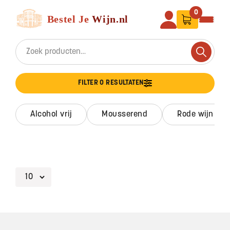
Ga naar de inhoud
Bestel Je Wijn
0
Search for:
Search
FILTER 0 RESULTATEN
alcohol vrij
mousserend
rode wijn
Footer