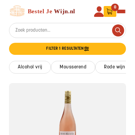
Ga naar de inhoud
Bestel Je Wijn
0
Search for:
Search
FILTER 1 RESULTATEN
alcohol vrij
mousserend
rode wijn