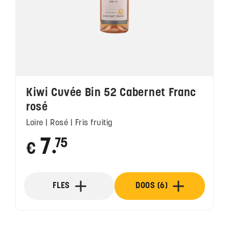
Kiwi Cuvée Bin 52 Cabernet Franc
rosé
Loire | Rosé | Fris fruitig
7
75
€
●
FLES
DOOS (6)