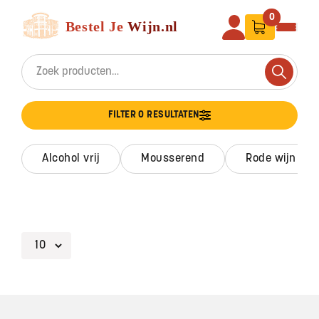
Ga naar de inhoud
Bestel Je Wijn
0
Search for:
Search
FILTER 0 RESULTATEN
alcohol vrij
mousserend
rode wijn
Footer