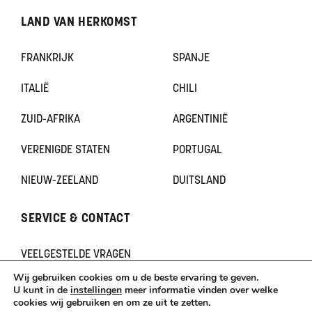
LAND VAN HERKOMST
FRANKRIJK
SPANJE
ITALIË
CHILI
ZUID-AFRIKA
ARGENTINIË
VERENIGDE STATEN
PORTUGAL
NIEUW-ZEELAND
DUITSLAND
SERVICE & CONTACT
VEELGESTELDE VRAGEN
CONTACT
Wij gebruiken cookies om u de beste ervaring te geven.
KLACHTEN
U kunt in de
instellingen
meer informatie vinden over welke
cookies wij gebruiken en om ze uit te zetten.
TERUGBETAAL- EN RETOURNERINGSBELEID