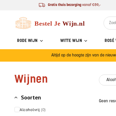
Ga naar de inhoud
Gratis thuis bezorging
vanaf €59,-
Bestel Je Wijn
Search 
RODE WIJN
WITTE WIJN
ROSÉ
Altijd op de hoogte zijn van de nieu
Wijnen
alco
Soorten
Geen res
alcoholvrij
(0)