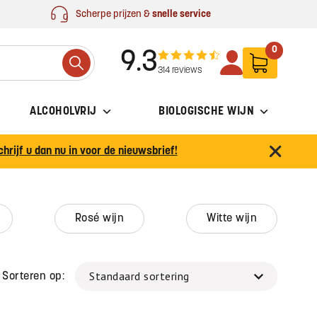
Scherpe prijzen &
snelle service
0
9.3
Search
314 reviews
ALCOHOLVRIJ
BIOLOGISCHE WIJN
chrijf u dan nu in voor de nieuwsbrief!
rosé wijn
witte wijn
Sorteren op: