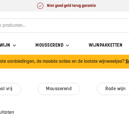
Niet goed geld terug garantie
for:
 WIJN
MOUSSEREND
WIJNPAKKETTEN
wste aanbiedingen, de mooiste acties en de laatste wijnweetjes?
S
hol vrij
mousserend
rode wijn
ultaten