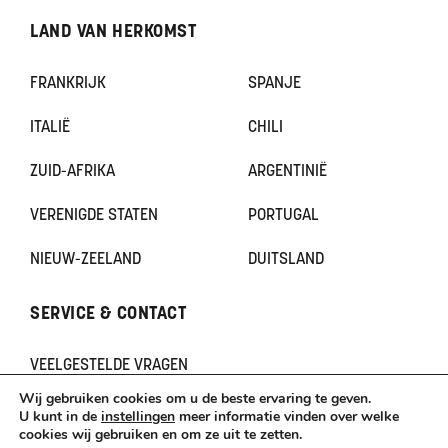
LAND VAN HERKOMST
FRANKRIJK
SPANJE
ITALIË
CHILI
ZUID-AFRIKA
ARGENTINIË
VERENIGDE STATEN
PORTUGAL
NIEUW-ZEELAND
DUITSLAND
SERVICE & CONTACT
VEELGESTELDE VRAGEN
CONTACT
Wij gebruiken cookies om u de beste ervaring te geven.
KLACHTEN
U kunt in de
instellingen
meer informatie vinden over welke
cookies wij gebruiken en om ze uit te zetten.
TERUGBETAAL- EN RETOURNERINGSBELEID