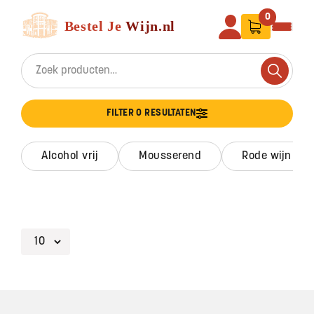
Ga naar de inhoud
Bestel Je Wijn
0
Search for:
Search
FILTER 0 RESULTATEN
alcohol vrij
mousserend
rode wijn
Footer