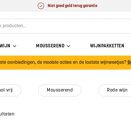
Niet goed geld terug garantie
for:
 WIJN
MOUSSEREND
WIJNPAKKETTEN
wste aanbiedingen, de mooiste acties en de laatste wijnweetjes?
S
hol vrij
mousserend
rode wijn
ultaten