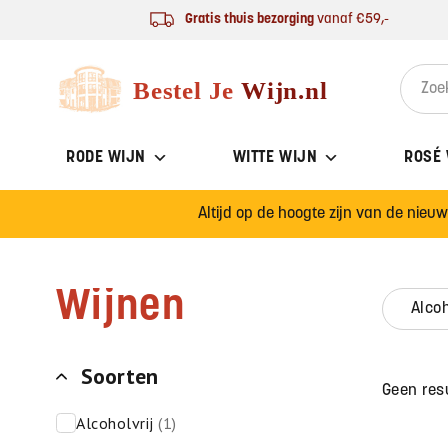
Ga naar de inhoud
Gratis thuis bezorging
vanaf €59,-
Bestel Je Wijn
Search 
RODE WIJN
WITTE WIJN
ROSÉ
Altijd op de hoogte zijn van de nieu
Wijnen
alco
Soorten
Geen res
alcoholvrij
(1)