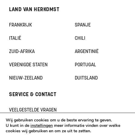
LAND VAN HERKOMST
FRANKRIJK
SPANJE
ITALIË
CHILI
ZUID-AFRIKA
ARGENTINIË
VERENIGDE STATEN
PORTUGAL
NIEUW-ZEELAND
DUITSLAND
SERVICE & CONTACT
VEELGESTELDE VRAGEN
CONTACT
Wij gebruiken cookies om u de beste ervaring te geven.
KLACHTEN
U kunt in de
instellingen
meer informatie vinden over welke
cookies wij gebruiken en om ze uit te zetten.
TERUGBETAAL- EN RETOURNERINGSBELEID