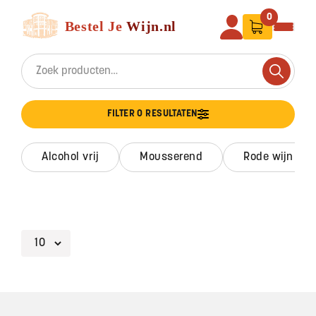
Ga naar de inhoud
Bestel Je Wijn
0
Search for:
Search
FILTER 0 RESULTATEN
alcohol vrij
mousserend
rode wijn
Footer