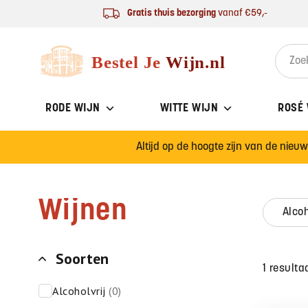
Ga naar de inhoud
Gratis thuis bezorging
vanaf €59,-
Bestel Je Wijn
Search 
RODE WIJN
WITTE WIJN
ROSÉ
Altijd op de hoogte zijn van de nieu
Wijnen
alco
Soorten
1 resulta
alcoholvrij
(0)