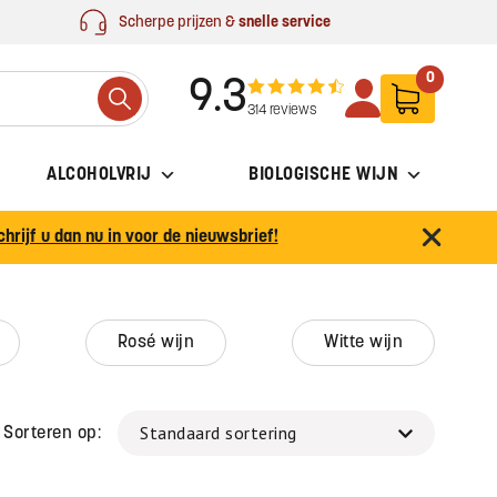
Scherpe prijzen &
snelle service
0
9.3
Search
314 reviews
ALCOHOLVRIJ
BIOLOGISCHE WIJN
chrijf u dan nu in voor de nieuwsbrief!
rosé wijn
witte wijn
Sorteren op: