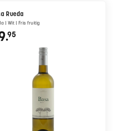
sa Rueda
da | Wit | Fris fruitig
9
95
●