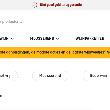
Niet goed geld terug garantie
for:
 WIJN
MOUSSEREND
WIJNPAKKETTEN
wste aanbiedingen, de mooiste acties en de laatste wijnweetjes?
S
hol vrij
mousserend
rode wijn
at