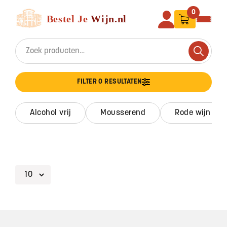
Ga naar de inhoud
Bestel Je Wijn
0
Search for:
Search
FILTER 0 RESULTATEN
alcohol vrij
mousserend
rode wijn
Footer