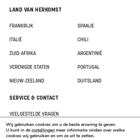
LAND VAN HERKOMST
FRANKRIJK
SPANJE
ITALIË
CHILI
ZUID-AFRIKA
ARGENTINIË
VERENIGDE STATEN
PORTUGAL
NIEUW-ZEELAND
DUITSLAND
SERVICE & CONTACT
VEELGESTELDE VRAGEN
CONTACT
Wij gebruiken cookies om u de beste ervaring te geven.
KLACHTEN
U kunt in de
instellingen
meer informatie vinden over welke
cookies wij gebruiken en om ze uit te zetten.
TERUGBETAAL- EN RETOURNERINGSBELEID