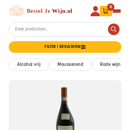
Ga naar de inhoud
Bestel Je Wijn
0
Search for:
Search
FILTER 1 RESULTATEN
alcohol vrij
mousserend
rode wijn