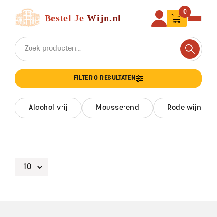
Ga naar de inhoud
Bestel Je Wijn
0
Search for:
Search
FILTER 0 RESULTATEN
alcohol vrij
mousserend
rode wijn
Footer