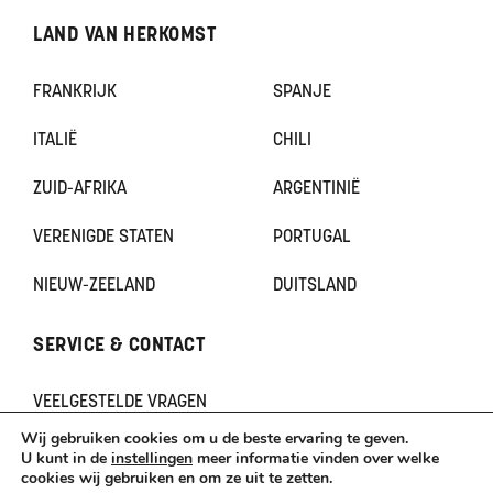
LAND VAN HERKOMST
FRANKRIJK
SPANJE
ITALIË
CHILI
ZUID-AFRIKA
ARGENTINIË
VERENIGDE STATEN
PORTUGAL
NIEUW-ZEELAND
DUITSLAND
SERVICE & CONTACT
VEELGESTELDE VRAGEN
CONTACT
Wij gebruiken cookies om u de beste ervaring te geven.
KLACHTEN
U kunt in de
instellingen
meer informatie vinden over welke
cookies wij gebruiken en om ze uit te zetten.
TERUGBETAAL- EN RETOURNERINGSBELEID