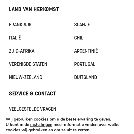
LAND VAN HERKOMST
FRANKRIJK
SPANJE
ITALIË
CHILI
ZUID-AFRIKA
ARGENTINIË
VERENIGDE STATEN
PORTUGAL
NIEUW-ZEELAND
DUITSLAND
SERVICE & CONTACT
VEELGESTELDE VRAGEN
CONTACT
Wij gebruiken cookies om u de beste ervaring te geven.
KLACHTEN
U kunt in de
instellingen
meer informatie vinden over welke
cookies wij gebruiken en om ze uit te zetten.
TERUGBETAAL- EN RETOURNERINGSBELEID