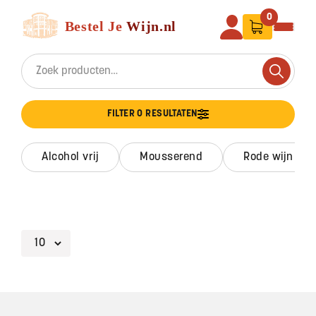
Ga naar de inhoud
Bestel Je Wijn
0
Search for:
Search
FILTER 0 RESULTATEN
alcohol vrij
mousserend
rode wijn
Footer