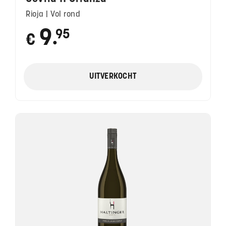
Rioja | Vol rond
9
95
€
●
UITVERKOCHT