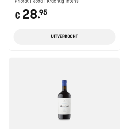
Priorat | Rood | Krachtig intens
28
95
€
●
UITVERKOCHT