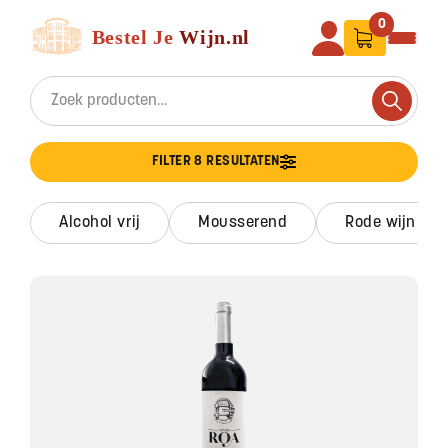
Ga naar de inhoud
Bestel Je Wijn
0
Search for:
Search
FILTER 8 RESULTATEN
alcohol vrij
mousserend
rode wijn