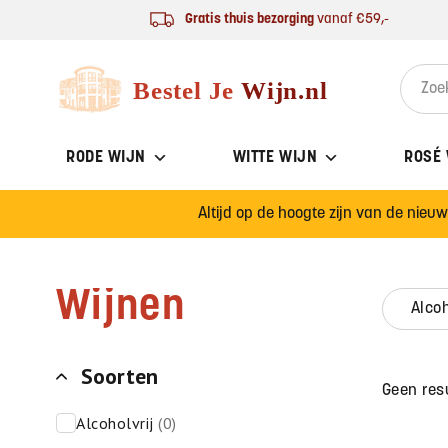
Ga naar de inhoud
Gratis thuis bezorging
vanaf €59,-
Bestel Je Wijn
Search 
RODE WIJN
WITTE WIJN
ROSÉ
Altijd op de hoogte zijn van de nieu
Wijnen
alco
Soorten
Geen res
alcoholvrij
(0)