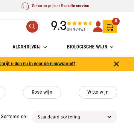
Scherpe prijzen &
snelle service
0
9.3
Search
314 reviews
ALCOHOLVRIJ
BIOLOGISCHE WIJN
chrijf u dan nu in voor de nieuwsbrief!
rosé wijn
witte wijn
Sorteren op: