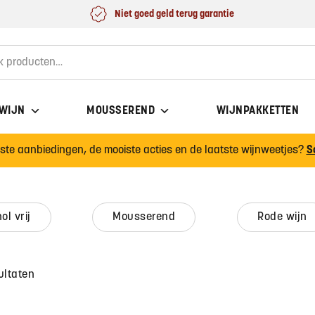
Niet goed geld terug garantie
for:
 WIJN
MOUSSEREND
WIJNPAKKETTEN
wste aanbiedingen, de mooiste acties en de laatste wijnweetjes?
S
hol vrij
mousserend
rode wijn
ultaten