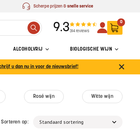
Scherpe prijzen &
snelle service
0
9.3
Search
314 reviews
ALCOHOLVRIJ
BIOLOGISCHE WIJN
chrijf u dan nu in voor de nieuwsbrief!
rosé wijn
witte wijn
Sorteren op: