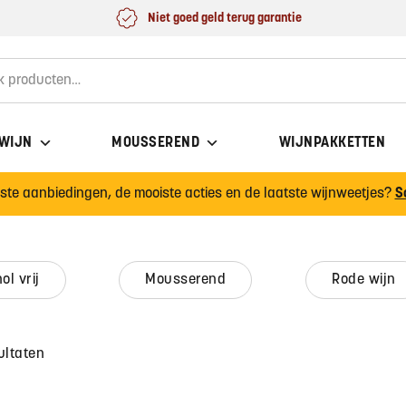
Niet goed geld terug garantie
for:
 WIJN
MOUSSEREND
WIJNPAKKETTEN
wste aanbiedingen, de mooiste acties en de laatste wijnweetjes?
S
hol vrij
mousserend
rode wijn
ultaten