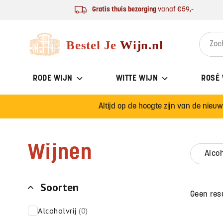
Ga naar de inhoud
Gratis thuis bezorging
vanaf €59,-
Bestel Je Wijn
Search 
RODE WIJN
WITTE WIJN
ROSÉ
Altijd op de hoogte zijn van de nieu
Wijnen
alco
Soorten
Geen res
alcoholvrij
(0)