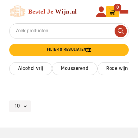
Ga naar de inhoud
Bestel Je Wijn
0
Search for:
Search
FILTER 0 RESULTATEN
alcohol vrij
mousserend
rode wijn
Footer