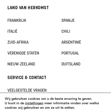
LAND VAN HERKOMST
FRANKRIJK
SPANJE
ITALIË
CHILI
ZUID-AFRIKA
ARGENTINIË
VERENIGDE STATEN
PORTUGAL
NIEUW-ZEELAND
DUITSLAND
SERVICE & CONTACT
VEELGESTELDE VRAGEN
CONTACT
Wij gebruiken cookies om u de beste ervaring te geven.
KLACHTEN
U kunt in de
instellingen
meer informatie vinden over welke
cookies wij gebruiken en om ze uit te zetten.
TERUGBETAAL- EN RETOURNERINGSBELEID